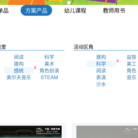
单品
方案产品
幼儿课程
教师用书
能室
活动区角
阅读
科学
建构
益智
X
建构
美术
科学
美工
X
感统
角色扮演
阅读
角色
奥尔夫音乐
STEAM
表演
音乐
沙水