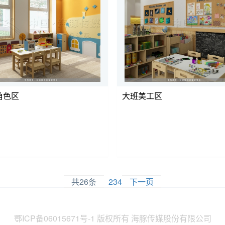
角色区
大班美工区
共26条
1
2
3
4
下一页
鄂ICP备06015671号-1
版权所有 海豚传媒股份有限公司