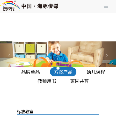
P
N
r
e
<
>
e
x
v
t
品牌单品
方案产品
幼儿课程
i
o
教师用书
家园共育
u
s
标准教室