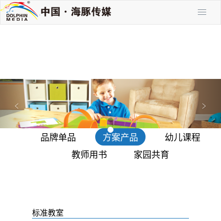
P
N
r
e
<
>
e
x
v
t
品牌单品
方案产品
幼儿课程
i
o
教师用书
家园共育
u
s
标准教室