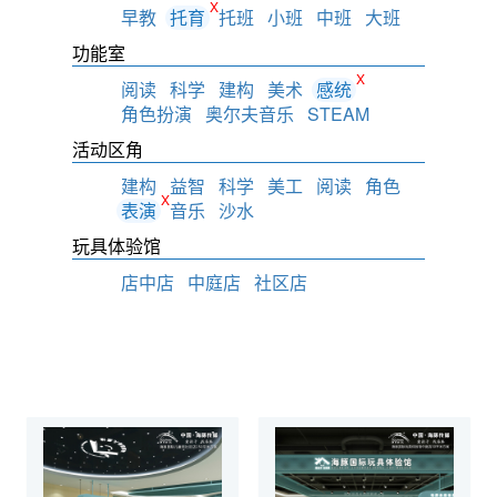
X
早教
托育
托班
小班
中班
大班
功能室
X
阅读
科学
建构
美术
感统
角色扮演
奥尔夫音乐
STEAM
活动区角
建构
益智
科学
美工
阅读
角色
X
表演
音乐
沙水
玩具体验馆
店中店
中庭店
社区店