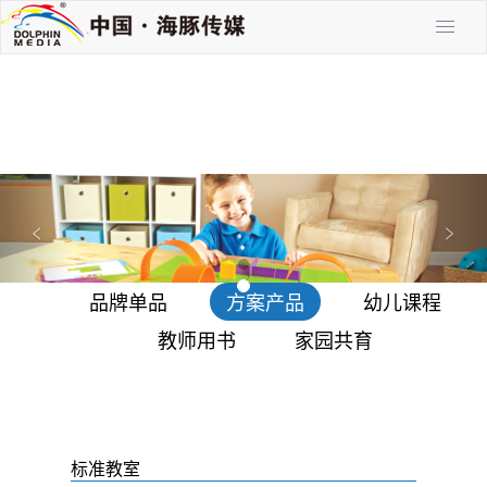
P
N
r
e
<
>
e
x
v
t
品牌单品
方案产品
幼儿课程
i
o
教师用书
家园共育
u
s
标准教室