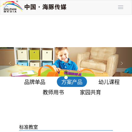
P
N
r
e
<
>
e
x
v
t
品牌单品
方案产品
幼儿课程
i
o
教师用书
家园共育
u
s
标准教室