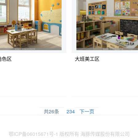
角色区
大班美工区
共26条
1
2
3
4
下一页
鄂ICP备06015671号-1
版权所有 海豚传媒股份有限公司