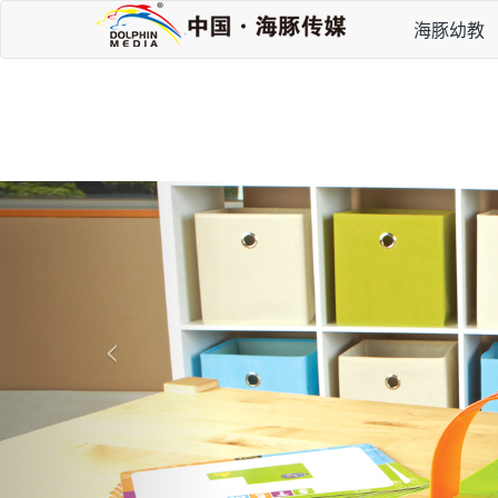
海豚幼教
P
r
e
v
i
<
o
u
s