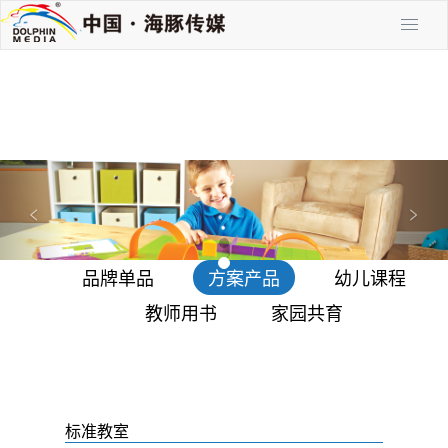
P
N
r
e
<
>
e
x
v
t
品牌单品
方案产品
幼儿课程
i
o
教师用书
家园共育
u
s
标准教室