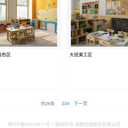
角色区
大班美工区
共26条
1
2
3
4
下一页
鄂ICP备06015671号-1
版权所有 海豚传媒股份有限公司