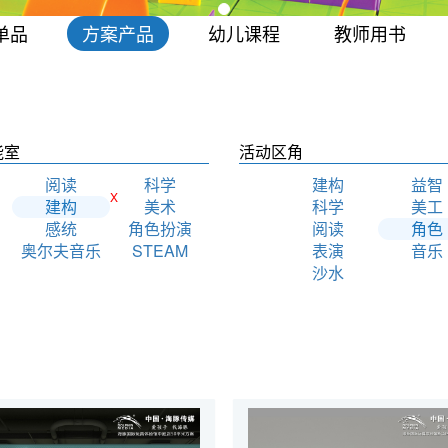
单品
方案产品
幼儿课程
教师用书
能室
活动区角
阅读
科学
建构
益智
X
建构
美术
科学
美工
感统
角色扮演
阅读
角色
奥尔夫音乐
STEAM
表演
音乐
沙水