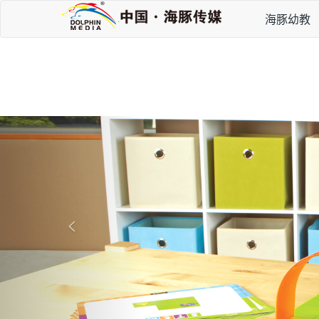
海豚幼教
P
r
e
v
i
<
o
u
s