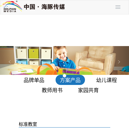
P
N
r
e
<
>
e
x
v
t
品牌单品
方案产品
幼儿课程
i
o
教师用书
家园共育
u
s
标准教室