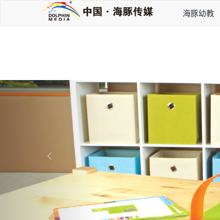
海豚幼教
P
r
e
v
i
<
o
u
s