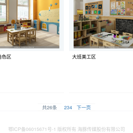
角色区
大班美工区
共26条
1
2
3
4
下一页
鄂ICP备06015671号-1
版权所有 海豚传媒股份有限公司